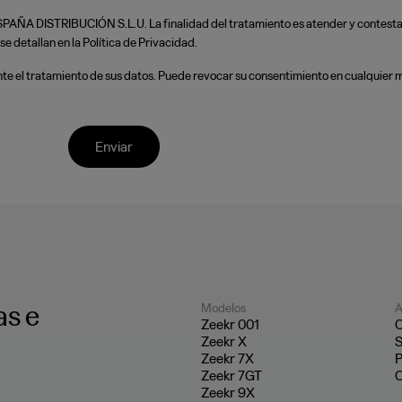
A DISTRIBUCIÓN S.L.U. La finalidad del tratamiento es atender y contestar 
e detallan en la Política de Privacidad.
nsiente el tratamiento de sus datos. Puede revocar su consentimiento en cualqui
Enviar
as e
Modelos
A
Zeekr 001
C
Zeekr X
S
Zeekr 7X
P
Zeekr 7GT
C
Zeekr 9X